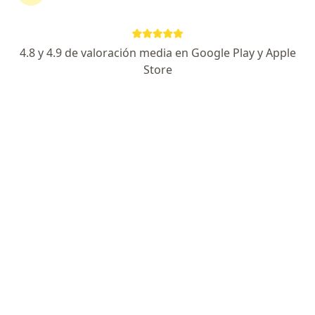
41 opiniones
Experto en Cirugía Laparoscópica y Bariátrica.
4.8 y 4.9 de valoración media en Google Play y Apple
Graduado con honores por el Tec de Monterrey.
Store
Los pacientes valoran de mí la empatía y seguridad
Dirección 1
Dirección 2
Doctor Fernando Guajardo 155, Monterrey
•
Mapa
Centro médico AVE
Acepta BX+
Visita Cirugía General
Este especialista no ofrece reserva de cita en línea en esta dirección.
Solicita una cita