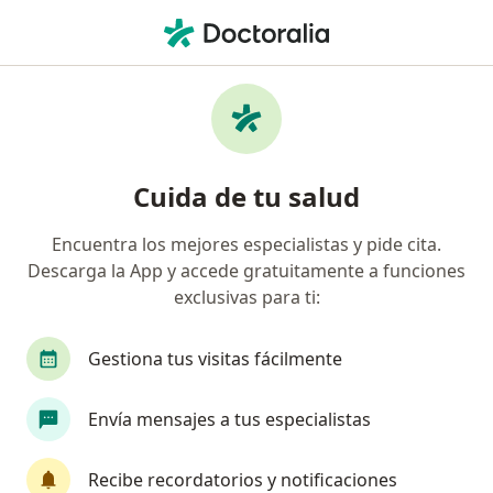
Men
Cirujano General • Monterrey, Nuevo Léon
Filtros
Seguro:
BX+
Mapa
Cirujanos generales recomendados de BX+
Cuida de tu salud
en Monterrey
Encuentra los mejores especialistas y pide cita.
Descarga la App y accede gratuitamente a funciones
exclusivas para ti:
Gestiona tus visitas fácilmente
Envía mensajes a tus especialistas
Destacado
Dr. Carlos Paulo Jiménez Díaz
Recibe recordatorios y notificaciones
·
Ver más
Cirujano general, Cirujano bariatra