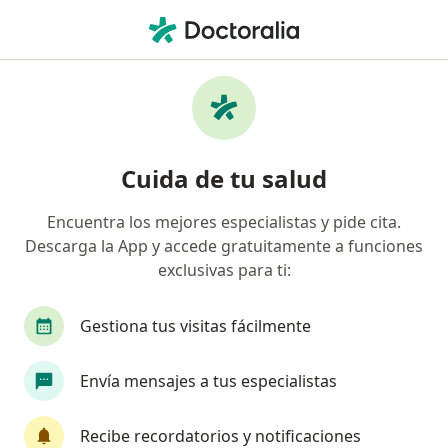
Men
Cirujano General • Monterrey, Nuevo Léon
Filtros
Seguro:
Delta Dental
Cirujanos generales recomendados de Delta
Cuida de tu salud
Dental en Monterrey
Encuentra los mejores especialistas y pide cita.
Descarga la App y accede gratuitamente a funciones
exclusivas para ti:
Gestiona tus visitas fácilmente
Envía mensajes a tus especialistas
Dr. David Alejandro Perez Salazar
·
Ver más
Cirujano general, Cirujano oncólogo
Recibe recordatorios y notificaciones
120 opiniones