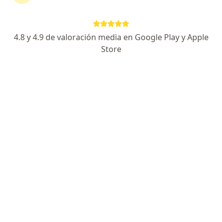
Cirugía oncológica y de mínima invasión
Alta especialidad en Cirugía Robótica
4.8 y 4.9 de valoración media en Google Play y Apple
Especialista en uso de Inteligencia artificial NOA
Store
Av Lázaro Cárdenas 401, Valle Oriente, San Pedro Garza Garcia
•
Mapa
Hospital Ángeles Valle Oriente, Torre de especialidades piso 16 Consultorio 1603 (CanSurgE)
Acepta Delta Dental
Cirugía abdominal
Este especialista no ofrece reserva de cita en línea en esta dirección.
Solicita una cita