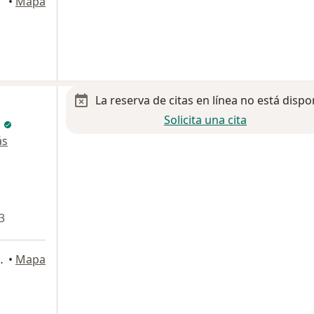
terrey
•
Mapa
La reserva de citas en línea no está dispo
Solicita una cita
l
ás
3
olás de los Garza
•
Mapa