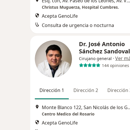
Esq. con, Av. Paseo de los Leones, Av. Valle de Cumbres 8001, Mon
Christus Muguerza, Hospital Cumbres.
Acepta GenoLife
Consulta de urgencia o nocturna
Dr. José Antonio
Sánchez Sandova
·
Ver m
Cirujano general
144 opiniones
Dirección 1
Dirección 2
Dirección 
Monte Blanco 122, San Nic
Centro Medico del Rosario
Acepta GenoLife