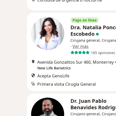
Consulta de urgencia o nocturna
Pago en línea
Dra. Natalia Ponc
Escobedo
Cirujana general, Cirujana
·
Ver más
185 opiniones
Avenida Gonzalitos Sur 460, Monterrey
New Life Bariatrics
Acepta GenoLife
Primera visita Cirugía General
Dr. Juan Pablo
Benavides Rodri
Cirujano general, Cirujano