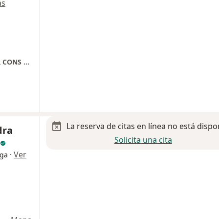
ás
CENTRO MEDICO CHRISTUS MUGUERZA SUR CONS 305 TERCER PISO
La reserva de citas en línea no está dispo
dra
Solicita una cita
·
Ver
oga