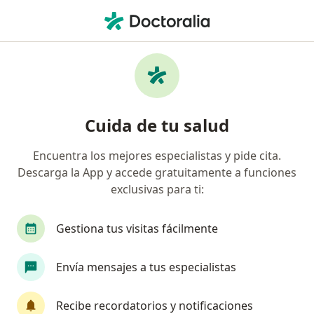
Men
Colecistitis Crónica • Nuevo Leon, Nuevo Léon
Filtros
• 1
Seguro
Mapa
Especialistas en Colecistitis crónica en
Cuida de tu salud
Nuevo Leon
Encuentra los mejores especialistas y pide cita.
Descarga la App y accede gratuitamente a funciones
¿Qué especialidad estás buscando?
exclusivas para ti:
Cirujano general
Médico general
Especial
Gestiona tus visitas fácilmente
Envía mensajes a tus especialistas
Recibe recordatorios y notificaciones