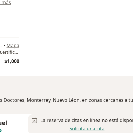
r más
5 Col. Los Doctores, Monterrey
•
Mapa
Dr. Alejandro Zúñiga Ruiz. Cirujano Bariatra Certificado
$1,000
os Doctores, Monterrey, Nuevo Léon, en zonas cercanas a t
La reserva de citas en línea no está dispo
uel
Solicita una cita