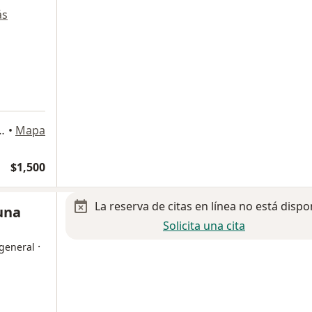
ás
ostilla 1904, Monterrey
•
Mapa
$1,500
La reserva de citas en línea no está dispo
Luna
Solicita una cita
·
 general