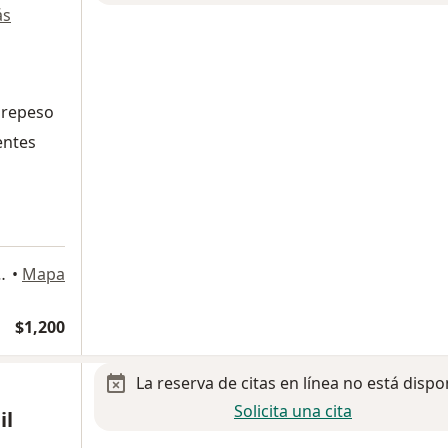
ás
brepeso
entes
atricio 112, Monterrey
•
Mapa
$1,200
La reserva de citas en línea no está dispo
Solicita una cita
il