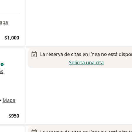
apa
$1,000
La reserva de citas en línea no está dispo
Solicita una cita
z
ás
•
Mapa
$950