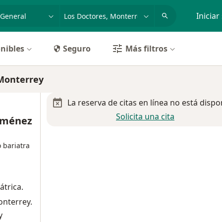
dad, enfermedad o nombre
p. ej. Guadalajara
Iniciar
nibles
Seguro
Más filtros
 Monterrey
La reserva de citas en línea no está dispo
Solicita una cita
Jiménez
 bariatra
átrica.
onterrey.
y