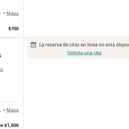
Monterrey
•
Mapa
$700
La reserva de citas en línea no está dispo
Solicita una cita
s
ás
VE 4 TO PISO), Monterrey
•
Mapa
e $1,000