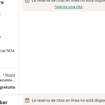
La reserva de citas en línea no está dispo
ro
Solicita una cita
o
n
icial NOA
ro Garza Garcia
•
Mapa
Hospital Ángeles Valle Oriente, Torre de especialidades piso 16 Consultorio 1603 (CanSurgE)
 gratuito
La reserva de citas en línea no está dispo
obar