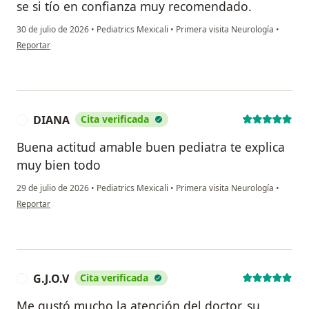
se si tío en confianza muy recomendado.
30 de julio de 2026
•
Pediatrics Mexicali
•
Primera visita Neurología
•
en opinión del usuario Alejandra
Reportar
DIANA
Cita verificada
D
Buena actitud amable buen pediatra te explica
muy bien todo
29 de julio de 2026
•
Pediatrics Mexicali
•
Primera visita Neurología
•
en opinión del usuario DIANA
Reportar
G.J.O.V
Cita verificada
G
Me gustó mucho la atención del doctor, su