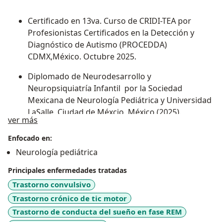
Certificado en 13va. Curso de CRIDI-TEA por
Profesionistas Certificados en la Detección y
Diagnóstico de Autismo (PROCEDDA)
CDMX,México. Octubre 2025.
Diplomado de Neurodesarrollo y
Neuropsiquiatría Infantil por la Sociedad
Mexicana de Neurología Pediátrica y Universidad
LaSalle, Ciudad de Méxcio, México (2025).
Sobre mí
ver más
Miembro activo de la Sociedad Mexicana de
Enfocado en:
Neurología Pediátrica, CAMELICE (2025-2026).
Neurología pediátrica
Docente de la materia en neurociencias,
Principales enfermedades tratadas
Facultad de Medicina y Nutrición Campus
Trastorno convulsivo
Mexicali, UABC, Mexicali, Baja Cfa (2025-
Trastorno crónico de tic motor
2026-1).
Trastorno de conducta del sueño en fase REM