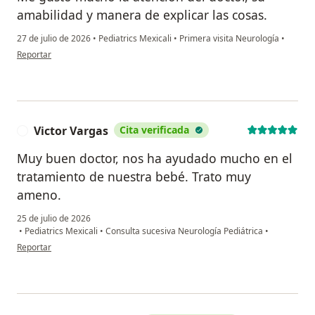
amabilidad y manera de explicar las cosas.
27 de julio de 2026
•
Pediatrics Mexicali
•
Primera visita Neurología
•
en opinión del usuario G.J.O.V
Reportar
Victor Vargas
Cita verificada
V
Muy buen doctor, nos ha ayudado mucho en el
tratamiento de nuestra bebé. Trato muy
ameno.
25 de julio de 2026
•
Pediatrics Mexicali
•
Consulta sucesiva Neurología Pediátrica
•
en opinión del usuario Victor Vargas
Reportar