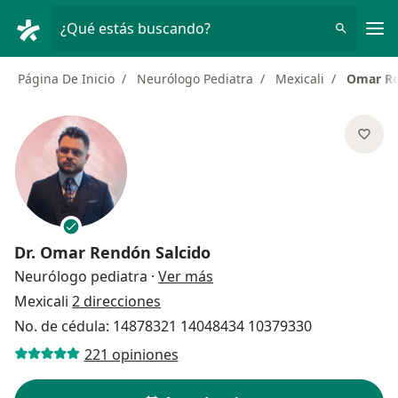
Men
¿Qué estás buscando?
Página De Inicio
Neurólogo Pediatra
Mexicali
Omar Re
Dr.
Omar Rendón Salcido
sobre las especializaciones
Neurólogo pediatra
·
Ver más
Mexicali
2 direcciones
No. de cédula: 14878321 14048434 10379330
221 opiniones