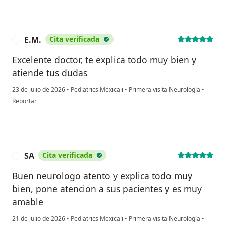
E.M.
Cita verificada
E
Excelente doctor, te explica todo muy bien y
atiende tus dudas
23 de julio de 2026
•
Pediatrics Mexicali
•
Primera visita Neurología
•
en opinión del usuario E.M.
Reportar
SA
Cita verificada
S
Buen neurologo atento y explica todo muy
bien, pone atencion a sus pacientes y es muy
amable
21 de julio de 2026
•
Pediatrics Mexicali
•
Primera visita Neurología
•