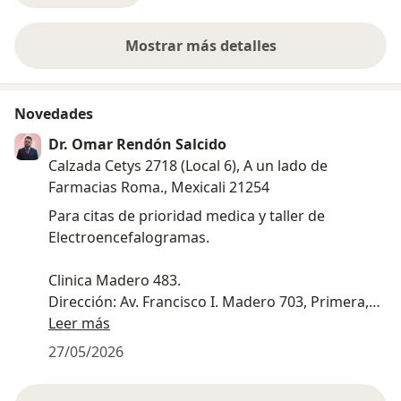
Mostrar más detalles
sobre la experiencia
Novedades
Dr. Omar Rendón Salcido
Calzada Cetys 2718 (Local 6), A un lado de
Farmacias Roma., Mexicali 21254
Para citas de prioridad medica y taller de
Electroencefalogramas.
Clinica Madero 483.
Dirección: Av. Francisco I. Madero 703, Primera,
21100 Mexicali, B.C.
Leer más
27/05/2026