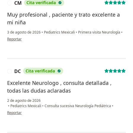
CM
Cita verificada
C
Muy profesional , paciente y trato excelente a
mi niña
3 de agosto de 2026
•
Pediatrics Mexicali
•
Primera visita Neurología
•
en opinión del usuario CM
Reportar
DC
Cita verificada
D
Excelente Neurologo , consulta detallada ,
todas las dudas aclaradas
2 de agosto de 2026
•
Pediatrics Mexicali
•
Consulta sucesiva Neurología Pediátrica
•
en opinión del usuario DC
Reportar