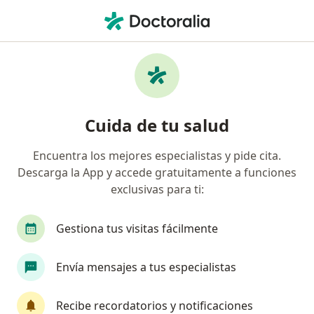
Men
Distrofia Muscular • Mexicali, Baja California
Filtros
• 1
Seguro
Mapa
Especialistas en Distrofia muscular en
Cuida de tu salud
Mexicali
Encuentra los mejores especialistas y pide cita.
Descarga la App y accede gratuitamente a funciones
¿Qué especialidad estás buscando?
exclusivas para ti:
Genetista
Pediatra
Cardiólogo pediátrico
Gestiona tus visitas fácilmente
Envía mensajes a tus especialistas
Recibe recordatorios y notificaciones