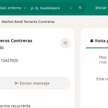
dad, enfermedad o nombre
p. ej. Guadalajara
Iniciar
Marlon René Terreros Contreras
biar de ciudad
eros Contreras
Visita 
Visita p
sobre las especializaciones
ás
Hoy
4 15427025
7 Ago
Este c
Enviar mensaje
 forma recurrente