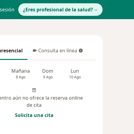
 sesión
¿Eres profesional de la salud?
presencial
Consulta en línea
resencial
Consulta en línea
Mañana
Dom
Lun
Mar
Mié
8 Ago
9 Ago
10 Ago
11 Ago
12 Ag
entro aún no ofrece la reserva online
de cita
Solicita una cita