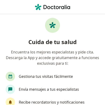
Men
Cáncer De Tiroides • Puebla, MX
Filtros
• 1
Seguro
Mapa
Especialistas en Cáncer de tiroides en
Cuida de tu salud
Puebla
Encuentra los mejores especialistas y pide cita.
Descarga la App y accede gratuitamente a funciones
¿Qué especialidad estás buscando?
exclusivas para ti:
Cirujano oncólogo
Cirujano general
Oncó
Gestiona tus visitas fácilmente
Envía mensajes a tus especialistas
Recibe recordatorios y notificaciones