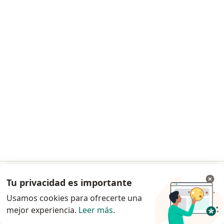
Dr. Rafael García Orduña
Cirujano general
11 Oriente 1817 708, Puebla
•
Mapa
Consultorio privado
Primera visita Cirugía General
Precio sin especificar
Este especialista no ofrece reserva de cita en línea en esta dirección.
Tu privacidad es importante
Ir a la app
Solicita una cita
Usamos cookies para ofrecerte una
mejor experiencia.
Leer más
.
Continuar en el navegador