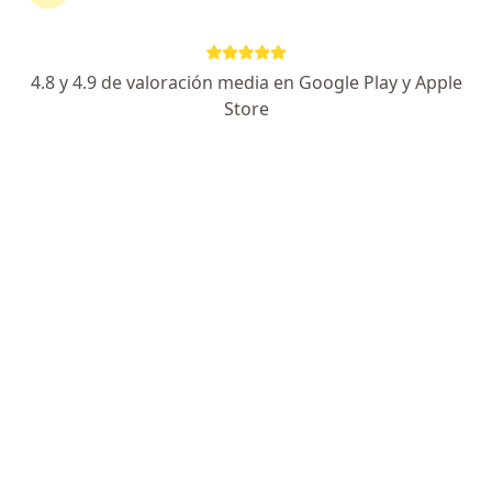
I Zaragoza 47, Puebla
•
Mapa
Centro de Maternidad
Consulta en línea
$899
4.8 y 4.9 de valoración media en Google Play y Apple
Este especialista no ofrece reserva de cita en línea en esta dirección.
Store
Solicita una cita
Especialistas disponibles
Estos especialistas se encuentran fuera de Amozoc,
Puebla, en zonas cercanas a tu búsqueda