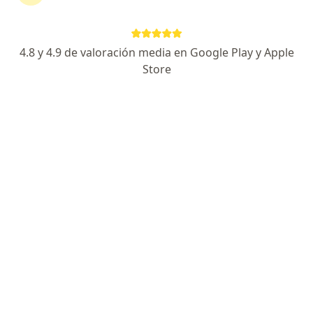
Calle Trinidad y Tobago 251, Ocotlán
•
Mapa
Diagnóstico Santa Elena
Visitas sucesivas Cirugía General
$1,099
4.8 y 4.9 de valoración media en Google Play y Apple
Este especialista no ofrece reserva de cita en línea en esta dirección.
Store
Solicita una cita
Pago en línea
Pagos a meses disponibles
Dr. Jorge Pacheco Solis
·
Ver más
Cirujano general, Cirujano oncólogo
9 opiniones