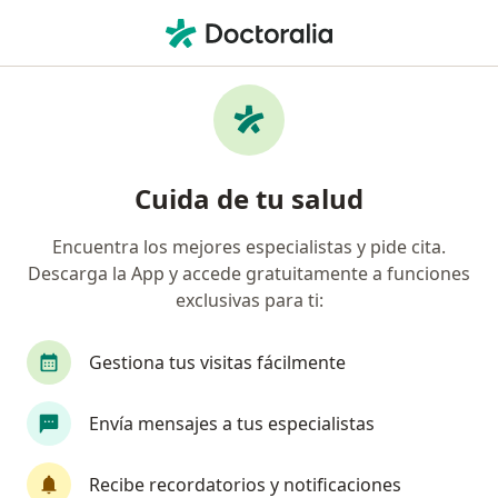
Men
Cirujano General • Ocotlán, Jalisco
Filtros
Seguro
Mapa
Cirujanos generales en Ocotlán
Cuida de tu salud
Encuentra los mejores especialistas y pide cita.
Descarga la App y accede gratuitamente a funciones
exclusivas para ti:
Gestiona tus visitas fácilmente
Dr. Francisco J. Hernández
Envía mensajes a tus especialistas
·
Ver más
Cirujano general, Cirujano oncólogo
231 opiniones
Recibe recordatorios y notificaciones