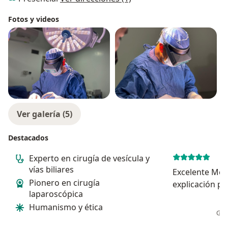
Fotos y videos
Ver galería (5)
Destacados
Experto en cirugía de vesícula y
vías biliares
Excelente Médi
Pionero en cirugía
explicación pe
laparoscópica
Humanismo y ética
Ger