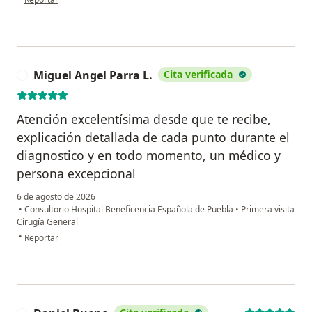
Miguel Angel Parra L.
Cita verificada
M
Atención excelentísima desde que te recibe,
explicación detallada de cada punto durante el
diagnostico y en todo momento, un médico y
persona excepcional
6 de agosto de 2026
•
Consultorio Hospital Beneficencia Española de Puebla
•
Primera visita
Cirugía General
en opinión del usuario Miguel Angel Parra L.
•
Reportar