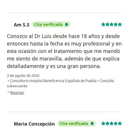
Am S.S
Cita verificada
A
Conozco al Dr Luis desde hace 18 años y desde
entonces hasta la fecha es muy profesional y en
esta ocasión con el tratamiento que me mandó
me siento de maravilla, además de que explica
detalladamente y es una gran persona.
3 de agosto de 2026
•
Consultorio Hospital Beneficencia Española de Puebla
•
Consulta
subsecuente
en opinión del usuario Am S.S
•
Reportar
Maria Concepción
Cita verificada
M