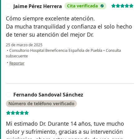
Jaime Pérez Herrera
Cita verificada
J
Cómo siempre excelente atención.
Da mucha tranquilidad y confianza el solo hecho
de tener su atención del mejor Dr.
25 de marzo de 2025
•
Consultorio Hospital Beneficencia Española de Puebla
•
Consulta
subsecuente
en opinión del usuario Jaime Pérez Herrera
•
Reportar
Fernando Sandoval Sánchez
F
Número de teléfono verificado
Mi estimado Dr. Durante 14 años, tuve mucho
dolor y sufrimiento, gracias a su intervención