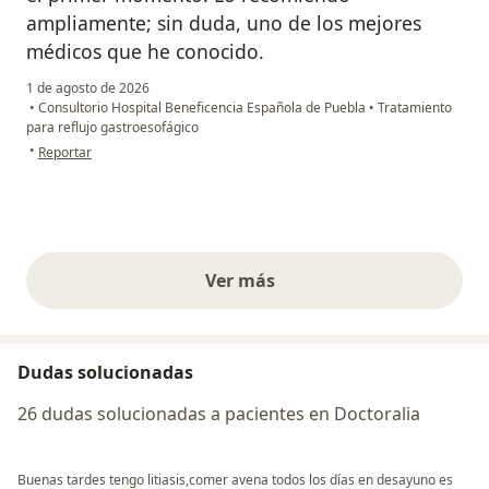
ampliamente; sin duda, uno de los mejores
médicos que he conocido.
1 de agosto de 2026
•
Consultorio Hospital Beneficencia Española de Puebla
•
Tratamiento
para reflujo gastroesofágico
en opinión del usuario Mayra Toxqui
•
Reportar
Ver más
opiniones anteriores
Dudas solucionadas
26 dudas solucionadas a pacientes en Doctoralia
Buenas tardes tengo litiasis,comer avena todos los días en desayuno es