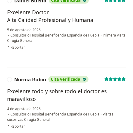
Daniel Bueno
Cita verificada
D
Excelente Doctor
Alta Calidad Profesional y Humana
5 de agosto de 2026
•
Consultorio Hospital Beneficencia Española de Puebla
•
Primera visita
Cirugía General
en opinión del usuario Daniel Bueno
•
Reportar
Norma Rubio
Cita verificada
N
Excelente todo y sobre todo el doctor es
maravilloso
4 de agosto de 2026
•
Consultorio Hospital Beneficencia Española de Puebla
•
Visitas
sucesivas Cirugía General
en opinión del usuario Norma Rubio
•
Reportar