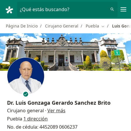
Men
¿Qué estás buscando?
Página De Inicio
Cirujano General
Puebla
Luis Gon
Cambiar de ci
Dr.
Luis Gonzaga Gerardo Sanchez Brito
sobre las especializaciones
Cirujano general
·
Ver más
Puebla
1 dirección
No. de cédula: 4452089 0606237