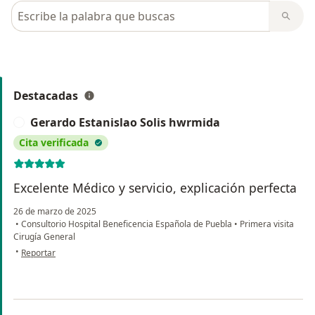
Busca en opiniones
Destacadas
Gerardo Estanislao Solis hwrmida
G
Cita verificada
Excelente Médico y servicio, explicación perfecta
26 de marzo de 2025
•
Consultorio Hospital Beneficencia Española de Puebla
•
Primera visita
Cirugía General
en opinión del usuario Gerardo Estanislao Solis hwrmida
•
Reportar