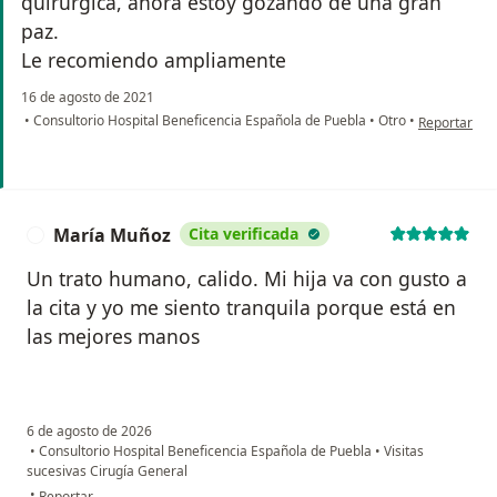
quirúrgica, ahora estoy gozando de una gran
paz.
Le recomiendo ampliamente
16 de agosto de 2021
en opinión d
•
Consultorio Hospital Beneficencia Española de Puebla
•
Otro
•
Reportar
María Muñoz
Cita verificada
M
Un trato humano, calido. Mi hija va con gusto a
la cita y yo me siento tranquila porque está en
las mejores manos
6 de agosto de 2026
•
Consultorio Hospital Beneficencia Española de Puebla
•
Visitas
sucesivas Cirugía General
en opinión del usuario María Muñoz
•
Reportar