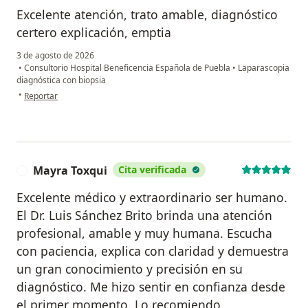
Excelente atención, trato amable, diagnóstico
certero explicación, emptia
3 de agosto de 2026
•
Consultorio Hospital Beneficencia Española de Puebla
•
Laparascopia
diagnóstica con biopsia
en opinión del usuario Maria Concepción
•
Reportar
Mayra Toxqui
Cita verificada
M
Excelente médico y extraordinario ser humano.
El Dr. Luis Sánchez Brito brinda una atención
profesional, amable y muy humana. Escucha
con paciencia, explica con claridad y demuestra
un gran conocimiento y precisión en su
diagnóstico. Me hizo sentir en confianza desde
el primer momento. Lo recomiendo