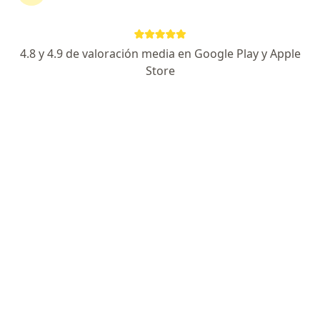
20 opiniones
Cirugía de Invasión Mínima (Laparoscópica)
4.8 y 4.9 de valoración media en Google Play y Apple
Certificado: Consejo Mexicano de Cirugía General
Store
Cirugía guiada por fluorescencia
Av. Kepler 2143, Puebla
•
Mapa
Consulta de Cirugía General Hospital Ángeles Puebla Torre 1, piso 8, consultorio 892
Consulta de cirugía general
$1,100
Este especialista no ofrece reserva de cita en línea en esta dirección.
Solicita una cita