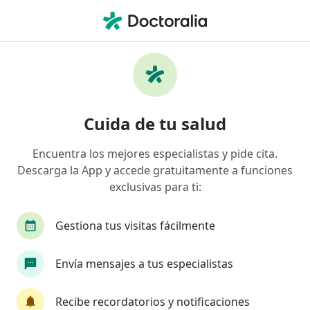
Men
Cirujano General • Corredor Comercial Desarrollo Atlixcayotl, Puebla, MX
Filtros
Seguro
Mapa
Cirujanos generales en Corredor Comercial
Cuida de tu salud
Desarrollo Atlixcayotl, Puebla
Encuentra los mejores especialistas y pide cita.
Descarga la App y accede gratuitamente a funciones
exclusivas para ti:
Gestiona tus visitas fácilmente
Envía mensajes a tus especialistas
Destacado
Dr. Manuel José Rodríguez Trejo
Recibe recordatorios y notificaciones
·
Ver más
Cirujano general