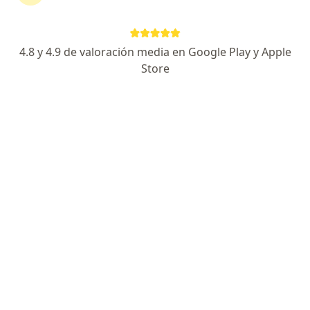
Dirección
En línea
4.8 y 4.9 de valoración media en Google Play y Apple
Calle 18 Sur 2135, Puebla
•
Mapa
Store
Clinca Bellavista
Consulta de urgencia o nocturna
$1,000
Este especialista no ofrece reserva de cita en línea en esta dirección.
Solicita una cita