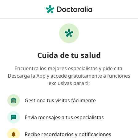
Men
Cirujano General • Santa Mónica, Puebla, MX
Filtros
Seguro
Mapa
Cirujanos generales en Santa Mónica,
Cuida de tu salud
Puebla
Encuentra los mejores especialistas y pide cita.
Descarga la App y accede gratuitamente a funciones
exclusivas para ti:
Gestiona tus visitas fácilmente
Envía mensajes a tus especialistas
Dr. Joshua Saldaña Villanueva
·
Ver más
Cirujano general
Recibe recordatorios y notificaciones
21 opiniones