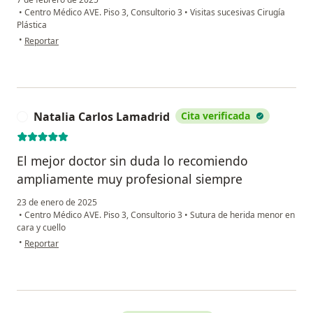
•
Centro Médico AVE. Piso 3, Consultorio 3
•
Visitas sucesivas Cirugía
Plástica
en opinión del usuario Anahí López
•
Reportar
Natalia Carlos Lamadrid
Cita verificada
N
El mejor doctor sin duda lo recomiendo
ampliamente muy profesional siempre
23 de enero de 2025
•
Centro Médico AVE. Piso 3, Consultorio 3
•
Sutura de herida menor en
cara y cuello
en opinión del usuario Natalia Carlos Lamadrid
•
Reportar