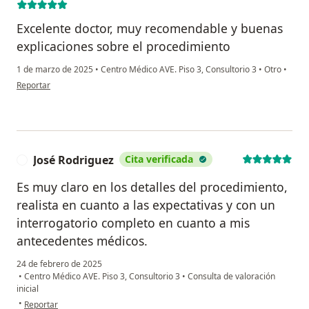
Excelente doctor, muy recomendable y buenas
explicaciones sobre el procedimiento
1 de marzo de 2025
•
Centro Médico AVE. Piso 3, Consultorio 3
•
Otro
•
en opinión del usuario Alejandra Zúñiga
Reportar
José Rodriguez
Cita verificada
J
Es muy claro en los detalles del procedimiento,
realista en cuanto a las expectativas y con un
interrogatorio completo en cuanto a mis
antecedentes médicos.
24 de febrero de 2025
•
Centro Médico AVE. Piso 3, Consultorio 3
•
Consulta de valoración
inicial
en opinión del usuario José Rodriguez
•
Reportar