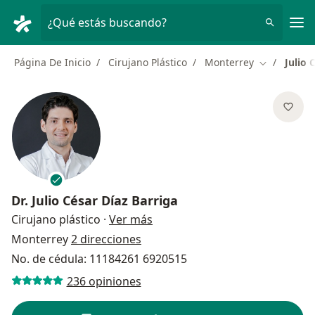
Men
¿Qué estás buscando?
Página De Inicio
Cirujano Plástico
Monterrey
Julio 
Cambiar de
Dr.
Julio César Díaz Barriga
sobre las especializaciones
Cirujano plástico
·
Ver más
Monterrey
2 direcciones
No. de cédula: 11184261 6920515
236 opiniones