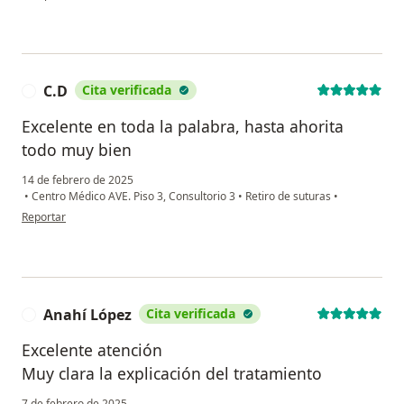
C.D
Cita verificada
C
Excelente en toda la palabra, hasta ahorita
todo muy bien
14 de febrero de 2025
•
Centro Médico AVE. Piso 3, Consultorio 3
•
Retiro de suturas
•
en opinión del usuario C.D
Reportar
Anahí López
Cita verificada
A
Excelente atención
Muy clara la explicación del tratamiento
7 de febrero de 2025