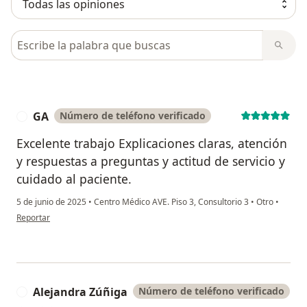
Busca en opiniones
GA
Número de teléfono verificado
G
Excelente trabajo Explicaciones claras, atención
y respuestas a preguntas y actitud de servicio y
cuidado al paciente.
5 de junio de 2025
•
Centro Médico AVE. Piso 3, Consultorio 3
•
Otro
•
en opinión del usuario GA
Reportar
Alejandra Zúñiga
Número de teléfono verificado
A