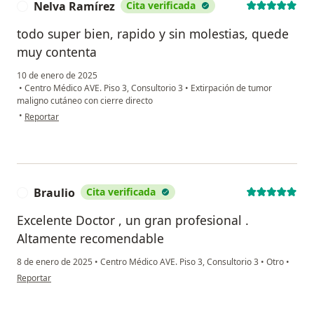
Nelva Ramírez
Cita verificada
N
todo super bien, rapido y sin molestias, quede
muy contenta
10 de enero de 2025
•
Centro Médico AVE. Piso 3, Consultorio 3
•
Extirpación de tumor
maligno cutáneo con cierre directo
en opinión del usuario Nelva Ramírez
•
Reportar
Braulio
Cita verificada
B
Excelente Doctor , un gran profesional .
Altamente recomendable
8 de enero de 2025
•
Centro Médico AVE. Piso 3, Consultorio 3
•
Otro
•
en opinión del usuario Braulio
Reportar