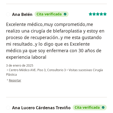
Ana Belén
Cita verificada
A
Excelente médico,muy comprometido,me
realizo una cirugía de blefaroplastia y estoy en
proceso de recuperación..y me esta gustando
mi resultado..y lo digo que es Excelente
médico.ya que soy enfermera con 30 años de
experiencia laboral
3 de enero de 2025
•
Centro Médico AVE. Piso 3, Consultorio 3
•
Visitas sucesivas Cirugía
Plástica
en opinión del usuario Ana Belén
•
Reportar
Ana Lucero Cárdenas Treviño
Cita verificada
A