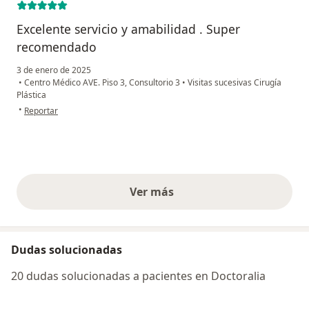
Excelente servicio y amabilidad . Super
recomendado
3 de enero de 2025
•
Centro Médico AVE. Piso 3, Consultorio 3
•
Visitas sucesivas Cirugía
Plástica
en opinión del usuario Ana Lucero Cárdenas Treviño
•
Reportar
Ver más
opiniones anteriores
Dudas solucionadas
20 dudas solucionadas a pacientes en Doctoralia