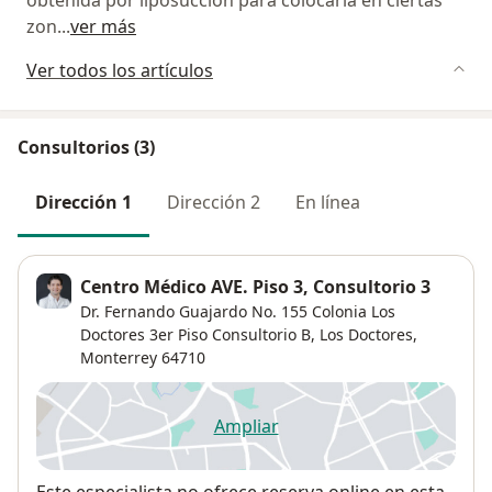
obtenida por liposucción para colocarla en ciertas
zon
...
ver más
Ver todos los artículos
Consultorios (3)
Dirección 1
Dirección 2
En línea
Centro Médico AVE. Piso 3, Consultorio 3
Dr. Fernando Guajardo No. 155 Colonia Los
Doctores 3er Piso Consultorio B,
Los Doctores
,
Monterrey
64710
Ampliar
se abre en una nueva pestañ
Disponibilidad
Este especialista no ofrece reserva online en esta