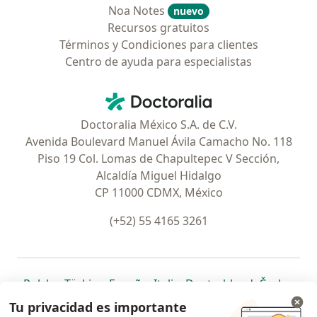
Noa Notes
nuevo
Recursos gratuitos
Términos y Condiciones para clientes
Centro de ayuda para especialistas
Contacto
Doctoralia - Página de inicio
Doctoralia México S.A. de C.V.
Avenida Boulevard Manuel Ávila Camacho No. 118
Piso 19 Col. Lomas de Chapultepec V Sección,
Alcaldía Miguel Hidalgo
CP 11000 CDMX, México
(+52) 55 4165 3261
se abre en una nueva pestaña
se abre en una nueva pestaña
se abre en una nueva pestaña
se abre en una nueva pes
se abre en 
se a
Polska
,
Türkiye
,
España
,
Italia
,
Deutschland
,
Česko
,
se abre en una nueva pestaña
se abre en una nueva pestaña
se abre en una nueva pestaña
se abre en una nueva p
se abre en 
se abr
Portugal
,
México
,
Chile
,
Brasil
,
Argentina
,
Perú
,
Tu privacidad es importante