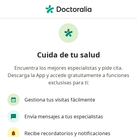
Men
Cicatriz Queloide • Monterrey, Nuevo Léon
Filtros
• 1
Seguro
Mapa
Especialistas en Cicatriz queloide en
Cuida de tu salud
Monterrey
Encuentra los mejores especialistas y pide cita.
Descarga la App y accede gratuitamente a funciones
¿Qué especialidad estás buscando?
exclusivas para ti:
Dermatólogo
Cirujano plástico
Cirujano e
Gestiona tus visitas fácilmente
Envía mensajes a tus especialistas
Recibe recordatorios y notificaciones