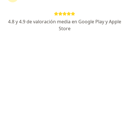
179 opiniones
Biología de la Reproducción Fertilidad Ginecología
4.8 y 4.9 de valoración media en Google Play y Apple
Egresada de U. Autónoma de Nuevo León.
Store
Trato digno, resolución de problemas y explicación
Especialista de confianza
Dirección
En línea
Avenida Central Guillermo Gonzalez Camarena 911, Zapopan
•
Mapa
HOSPITAL REAL SAN JOSE, VALLE REAL
Acepta Seguros Banorte
Primera consulta en adolescente
Este especialista no ofrece reserva de cita en línea en esta dirección.
Solicita una cita