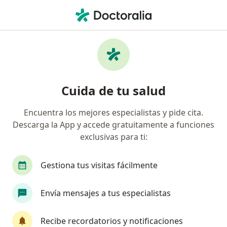
Men
Ginecólogo • Zapopan, Jalisco
Filtros
Seguro:
Seguros Banorte
Ginecólogos recomendados de Seguros
Cuida de tu salud
Banorte en Zapopan
Encuentra los mejores especialistas y pide cita.
Descarga la App y accede gratuitamente a funciones
exclusivas para ti:
Gestiona tus visitas fácilmente
Envía mensajes a tus especialistas
Destacado
Dra. Norma Sharey Vázquez Jiménez
Recibe recordatorios y notificaciones
·
Ver más
Ginecóloga