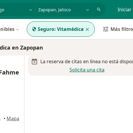
dad, enfermedad o nombre
p. ej. Guadalajara
Iniciar
nibles
Seguro:
Vitamédica
Más filtr
dica en Zapopan
La reserva de citas en línea no está dispo
Solicita una cita
 Fahme
tario), Zapopan
•
Mapa