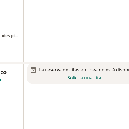
Hospital Santa Margarita Torre de Especialidades piso 1 consultorio 3
La reserva de citas en línea no está dispo
rco
Solicita una cita