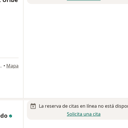
entre patria Y boyero, Guadalajara
•
Mapa
La reserva de citas en línea no está dispo
Solicita una cita
ndo