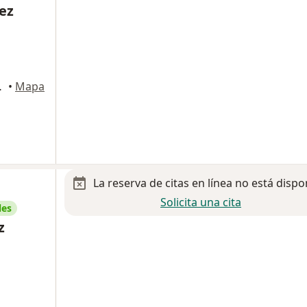
ez
9, Zapopan
•
Mapa
La reserva de citas en línea no está dispo
Solicita una cita
les
z