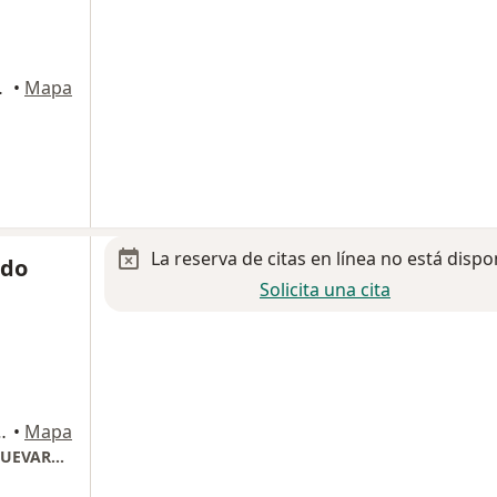
Hierro, Guadalajara
•
Mapa
La reserva de citas en línea no está dispo
rdo
Solicita una cita
ara, Guadalajara, Jalisco, Zapopan
•
Mapa
JUSTO SIERRA 2372, COLONIA LADRON DE GUEVARA, GUADALAJARA, JALISCO