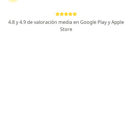
24 opiniones
Dirección
En línea
4.8 y 4.9 de valoración media en Google Play y Apple
Store
Domingo Sarmiento 2910, Guadalajara
•
Mapa
Kintania
Acepta Seguros Banorte
Visita Medicina Interna
Este especialista no ofrece reserva de cita en línea en esta dirección.
Solicita una cita