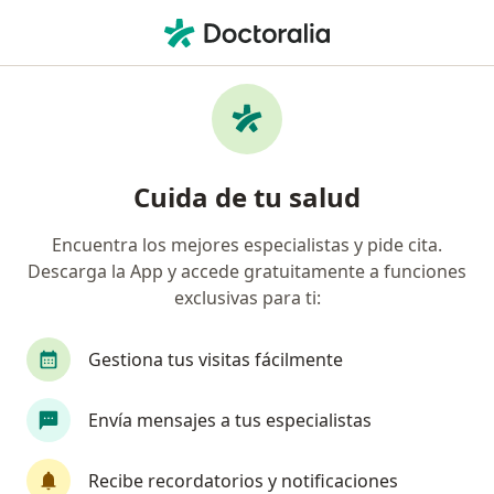
Men
Internista • Zapopan, Jalisco
Filtros
Seguro:
Seguros Banorte
Internistas recomendados de Seguros
Cuida de tu salud
Banorte en Zapopan
Encuentra los mejores especialistas y pide cita.
Descarga la App y accede gratuitamente a funciones
exclusivas para ti:
Gestiona tus visitas fácilmente
Envía mensajes a tus especialistas
Pago en línea
Pagos a meses disponibles
Dr. Ronnie Yaelt Carbajal Paz
Recibe recordatorios y notificaciones
·
Ver más
Internista, Especialista en obesidad y delgadez