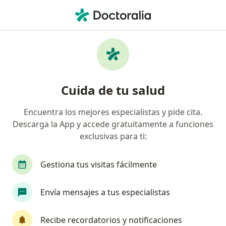
Men
Ginecólogo • Magdalena Contreras, México
Filtros
Seguro:
Sura
Mapa
Ginecólogos recomendados de Sura en
Cuida de tu salud
Magdalena Contreras
Encuentra los mejores especialistas y pide cita.
Descarga la App y accede gratuitamente a funciones
exclusivas para ti:
Gestiona tus visitas fácilmente
Envía mensajes a tus especialistas
Destacado
Dra. Aida Michelle Soto Isita
Recibe recordatorios y notificaciones
·
Ver más
Ginecólogo