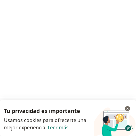
Solicita una cita
Dr. Andrés Rosero Flores
·
Ver más
Ginecólogo
252 opiniones
Especialista de confianza
Tu privacidad es importante
Ir a la app
Av. Río Churubusco 601, Benito Juárez
•
Mapa
Usamos cookies para ofrecerte una
HOSPITAL SAN ANGEL INN UNIVERSIDAD
mejor experiencia.
Leer más
.
Continuar en el navegador
Acepta Sura