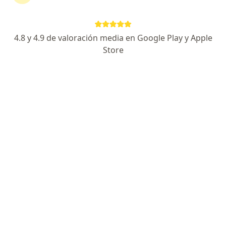
312 opiniones
Especialista de confianza
4.8 y 4.9 de valoración media en Google Play y Apple
Camino Santa Teresa 1055s, Magdalena Contreras
•
Mapa
Store
Hospital Ángeles Pedregal Consultorio 894
Acepta Sura
Consulta en línea
Este especialista no ofrece reserva de cita en línea en esta dirección.
Solicita una cita