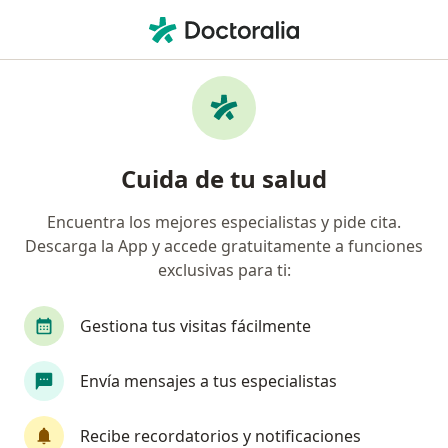
Men
Quistes Ováricos • Magdalena Contreras, México
Filtros
• 1
Seguro
Mapa
Especialistas en Quistes ováricos en
Cuida de tu salud
Magdalena Contreras
Encuentra los mejores especialistas y pide cita.
Descarga la App y accede gratuitamente a funciones
¿Qué especialidad estás buscando?
exclusivas para ti:
Ginecólogo
Cirujano general
Urólogo
Gestiona tus visitas fácilmente
Envía mensajes a tus especialistas
Recibe recordatorios y notificaciones