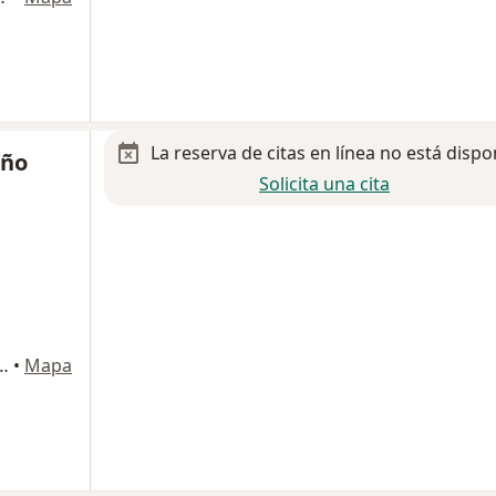
La reserva de citas en línea no está dispo
iño
Solicita una cita
esa 1055, Héroes de Padierna
•
Mapa