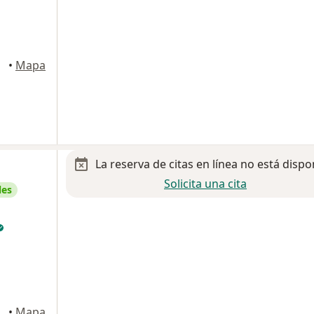
•
Mapa
La reserva de citas en línea no está dispo
Solicita una cita
les
agdalena Contreras
•
Mapa