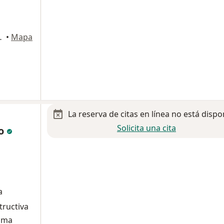
dregal), Ciudad de México
•
Mapa
La reserva de citas en línea no está dispo
a
Solicita una cita
no
a
tructiva
nima