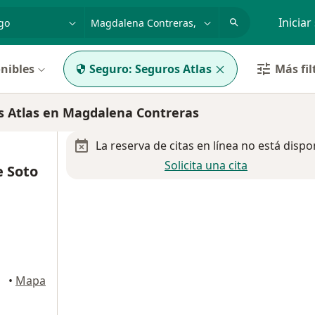
dad, enfermedad o nombre
p. ej. Guadalajara
Iniciar
nibles
Seguro:
Seguros Atlas
Más fil
 Atlas en Magdalena Contreras
La reserva de citas en línea no está dispo
Solicita una cita
e Soto
•
Mapa