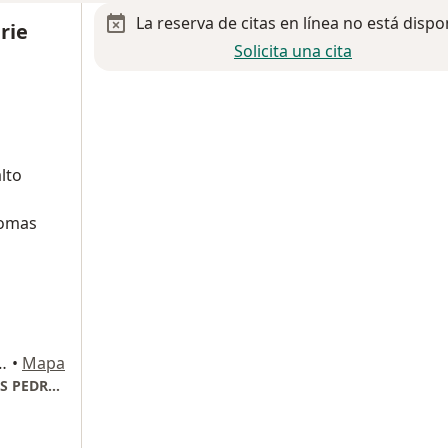
La reserva de citas en línea no está dispo
rie
Solicita una cita
lto
iomas
roes de Padierna, La Magdalena Contreras, Ciudad de México
•
Mapa
CLINIFEM CENTRO CDMX HOSPITAL ANGELES PEDREGAL