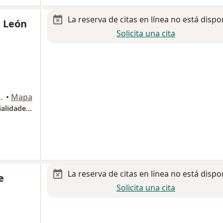
La reserva de citas en línea no está dispo
e León
Solicita una cita
S, Magdalena Contreras
•
Mapa
Hospital Ángeles Pedregal - "Torre de especialidades Quirúrgicas" Consultorio 472
La reserva de citas en línea no está dispo
e
Solicita una cita