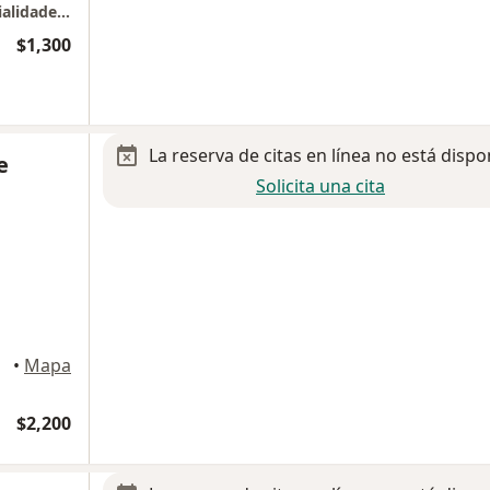
Hospital Ángeles Pedregal - "Torre de especialidades Quirúrgicas" Consultorio 472
$1,300
La reserva de citas en línea no está dispo
e
Solicita una cita
•
Mapa
$2,200