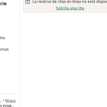
La reserva de citas en línea no está dispo
rie
Solicita una cita
lto
iomas
roes de Padierna, La Magdalena Contreras, Ciudad de México
•
Mapa
CLINIFEM CENTRO CDMX HOSPITAL ANGELES PEDREGAL