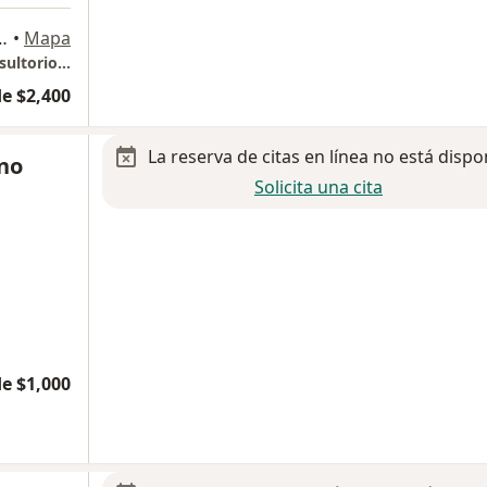
eroes de Padierna, Magdalena Contreras
•
Mapa
Hospital Ángeles del Pedregal. Torre de Consultorios 1, Piso 3, Consultorio 301.
e $2,400
La reserva de citas en línea no está dispo
ino
Solicita una cita
e $1,000