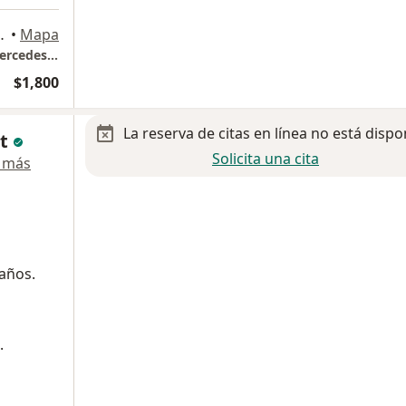
Magdalena Contreras
•
Mapa
Torre de Consultorio H.Angeles Pedregal -Mercedes Alvarez Consultorio 606
$1,800
La reserva de citas en línea no está dispo
dt
Solicita una cita
 más
 años.
.