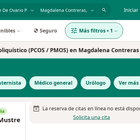
dad, enfermedad o nombre
p. ej. Guadalajara
Iniciar
nibles
Seguro
Más filtros
•
1
oliquístico (PCOS / PMOS) en Magdalena Contreras
nternista
Médico general
Urólogo
Ver más
La reserva de citas en línea no está dispo
ia
Solicita una cita
 Mustre