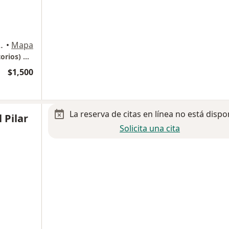
S, Magdalena Contreras
•
Mapa
Hospital Angeles Pedregal (Torre de Consultorios) Piso 7. Consultorio 733.
$1,500
La reserva de citas en línea no está dispo
 Pilar
Solicita una cita