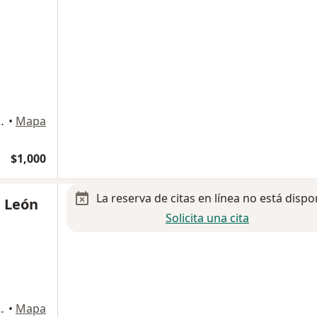
5-S, Ciudad de México
•
Mapa
$1,000
La reserva de citas en línea no está dispo
e León
Solicita una cita
S, Magdalena Contreras
•
Mapa