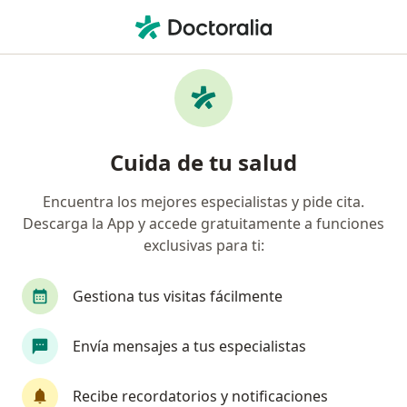
Men
Embarazo Ectópico • Magdalena Contreras, México
Filtros
• 1
Seguro
Mapa
Especialistas en Embarazo ectópico en
Cuida de tu salud
Magdalena Contreras
Encuentra los mejores especialistas y pide cita.
Descarga la App y accede gratuitamente a funciones
¿Qué especialidad estás buscando?
exclusivas para ti:
Ginecólogo
Urólogo
Alergólogo
Card
Gestiona tus visitas fácilmente
Envía mensajes a tus especialistas
Recibe recordatorios y notificaciones