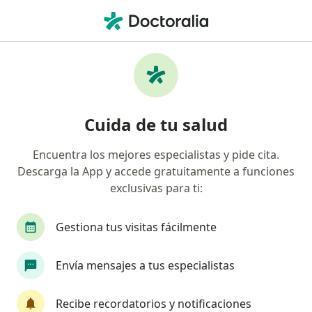
Men
Ginecólogo • Santiago de Querétaro, Querétaro
Filtros
Seguro:
Sura
Mapa
Ginecólogos recomendados de Sura en
Cuida de tu salud
Santiago de Querétaro
Encuentra los mejores especialistas y pide cita.
Descarga la App y accede gratuitamente a funciones
exclusivas para ti:
Gestiona tus visitas fácilmente
Envía mensajes a tus especialistas
Destacado
Dr. Hugo Kaleb Encorrada Luarca
Recibe recordatorios y notificaciones
·
Ver más
Ginecólogo