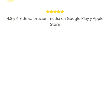
2724 opiniones
Especialista en Embarazo de alto riesgo
4.8 y 4.9 de valoración media en Google Play y Apple
Especialista en Ultrasonido de Mama
Store
Experto en Colposcopia
Especialista de confianza
Hospital Star Médica. Consultorio 1010, Santiago de Querétaro
•
Mapa
Hospital Star Medica Queretaro
Acepta Sura
Primera visita Ginecología y Obstetricia
Este especialista no ofrece reserva de cita en línea en esta dirección.
Solicita una cita