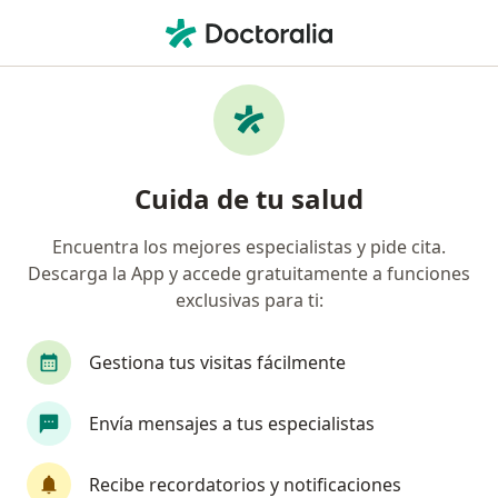
Men
Ginecólogo • Santiago de Querétaro, Querétaro
Filtros
Seguro:
Plan Seguro
Ginecólogos recomendados de Plan Seguro
Cuida de tu salud
en Santiago de Querétaro
Encuentra los mejores especialistas y pide cita.
Descarga la App y accede gratuitamente a funciones
exclusivas para ti:
Gestiona tus visitas fácilmente
Envía mensajes a tus especialistas
Destacado
Dra. Esperanza Gutiérrez Sarmiento
Recibe recordatorios y notificaciones
·
Ver más
Ginecólogo