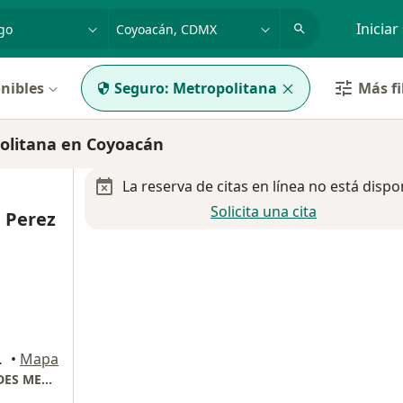
dad, enfermedad o nombre
p. ej. Guadalajara
Iniciar
nibles
Seguro:
Metropolitana
Más fi
olitana en Coyoacán
La reserva de citas en línea no está dispo
Solicita una cita
a Perez
, Coyoacán
•
Mapa
CONSULTORIO 207, TORRE DE ESPECIALIDADES MEDICAS HMG HOSPITAL COYOACAN