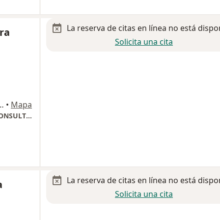
La reserva de citas en línea no está dispo
ra
Solicita una cita
NORTE 3398, Ciudad de México
•
Mapa
HMG COYOACAN SAN ANGEL INN (PISO 4 CONSULTORIO 421)
La reserva de citas en línea no está dispo
a
Solicita una cita