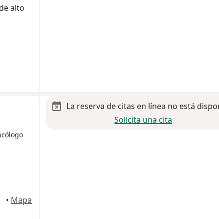
e alto
La reserva de citas en línea no está dispo
Solicita una cita
ncólogo
xico
•
Mapa