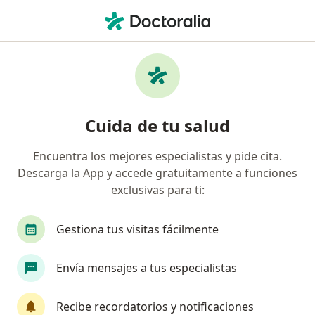
Men
Infertilidad • Coyoacán, CDMX
Filtros
• 1
Seguro
Mapa
Especialistas en Infertilidad en Coyoacán
Cuida de tu salud
Encuentra los mejores especialistas y pide cita.
¿Qué especialidad estás buscando?
Descarga la App y accede gratuitamente a funciones
Ginecólogo
Médico general
Neurólogo
exclusivas para ti:
Gestiona tus visitas fácilmente
Envía mensajes a tus especialistas
Recibe recordatorios y notificaciones