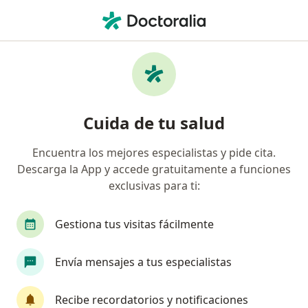
Men
Ginecólogo • Mérida, Yucatán
Filtros
Seguro:
Metropolitana
Ginecólogos recomendados de
Cuida de tu salud
Metropolitana en Mérida
Encuentra los mejores especialistas y pide cita.
Descarga la App y accede gratuitamente a funciones
exclusivas para ti:
Gestiona tus visitas fácilmente
Envía mensajes a tus especialistas
Destacado
Dr. Raúl Guillermo Machain Vázquez
Recibe recordatorios y notificaciones
·
Ver más
Ginecólogo