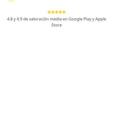
533 opiniones
Experto en tratamientos de Fertilidad.
4.8 y 4.9 de valoración media en Google Play y Apple
Universidad Lasalle, INPer.
Store
La honestidad mi mayor valor
Especialista de confianza
Hospital Faro del Mayab, consultorio 817, Mérida
•
Mapa
Hospital Faro del Mayab
Acepta Metropolitana
Consulta de primera vez
Este especialista no ofrece reserva de cita en línea en esta dirección.
Solicita una cita