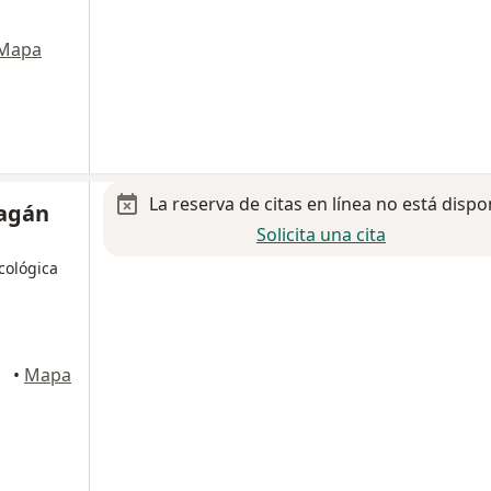
Mapa
La reserva de citas en línea no está dispo
ragán
Solicita una cita
cológica
Tlalpan
•
Mapa