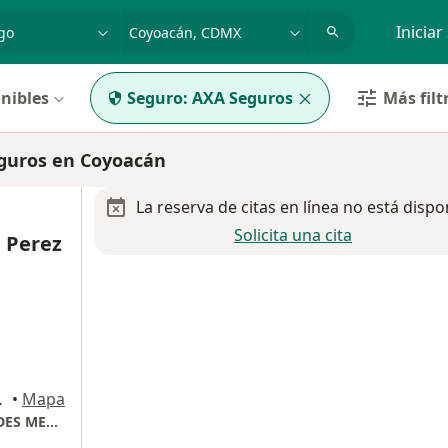
dad, enfermedad o nombre
p. ej. Guadalajara
Iniciar
nibles
Seguro:
AXA Seguros
Más filt
guros en Coyoacán
La reserva de citas en línea no está dispo
Solicita una cita
a Perez
, Coyoacán
•
Mapa
CONSULTORIO 207, TORRE DE ESPECIALIDADES MEDICAS HMG HOSPITAL COYOACAN