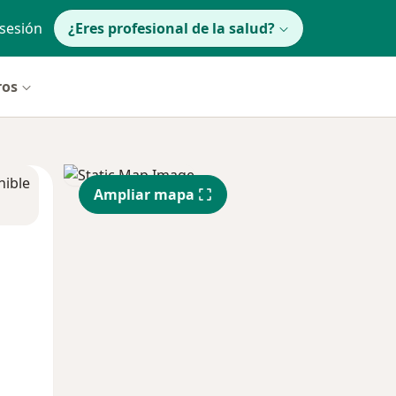
 sesión
¿Eres profesional de la salud?
ros
nible
Ampliar mapa