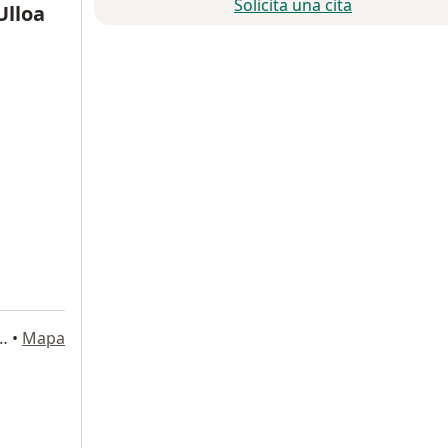
Solicita una cita
Ulloa
755 Interior 102, Ciudad de México
•
Mapa