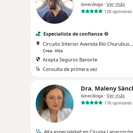
·
Ver más
Ginecólogo
128 opiniones
Especialista de confianza
Circuito Interior Avenida Río Churubusco 318, Coy
Crea- Vita
Acepta Seguros Banorte
Consulta de primera vez
Dra. Maleny Sán
·
Ver más
Ginecóloga
176 opiniones
Alta especialidad en Cirugia Laparoscóp