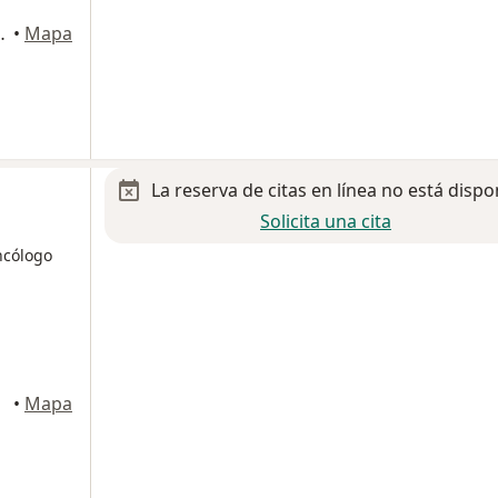
o Obregón, Ciudad de México
•
Mapa
La reserva de citas en línea no está dispo
Solicita una cita
ncólogo
xico
•
Mapa