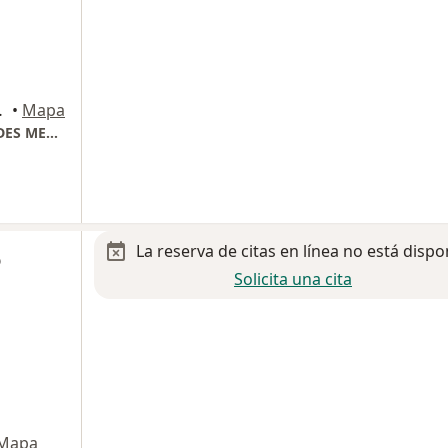
, Coyoacán
•
Mapa
CONSULTORIO 207, TORRE DE ESPECIALIDADES MEDICAS HMG HOSPITAL COYOACAN
La reserva de citas en línea no está dispo
o
Solicita una cita
Mapa