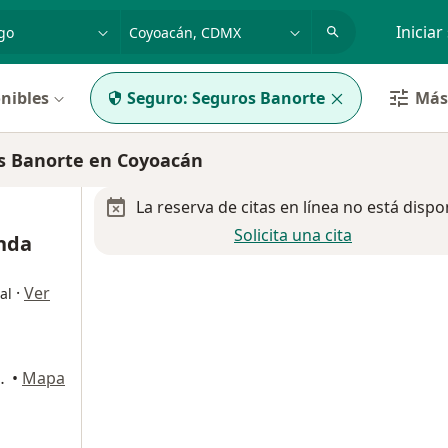
dad, enfermedad o nombre
p. ej. Guadalajara
Iniciar
nibles
Seguro:
Seguros Banorte
Más 
s Banorte en Coyoacán
La reserva de citas en línea no está dispo
Solicita una cita
nda
·
Ver
al
nterior 102), Coyoacán
•
Mapa