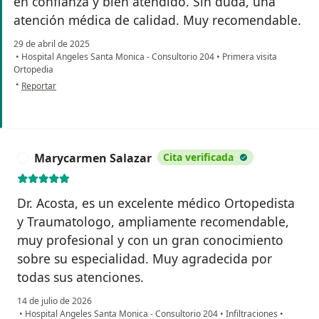
en confianza y bien atendido. Sin duda, una
atención médica de calidad. Muy recomendable.
29 de abril de 2025
•
Hospital Angeles Santa Monica - Consultorio 204
•
Primera visita
Ortopedia
en opinión del usuario María Arguello
•
Reportar
Marycarmen Salazar
Cita verificada
M
Dr. Acosta, es un excelente médico Ortopedista
y Traumatologo, ampliamente recomendable,
muy profesional y con un gran conocimiento
sobre su especialidad. Muy agradecida por
todas sus atenciones.
14 de julio de 2026
•
Hospital Angeles Santa Monica - Consultorio 204
•
Infiltraciones
•