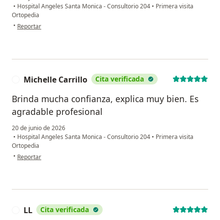
•
Hospital Angeles Santa Monica - Consultorio 204
•
Primera visita
Ortopedia
en opinión del usuario Alicia Palacios
•
Reportar
Michelle Carrillo
Cita verificada
M
Brinda mucha confianza, explica muy bien. Es
agradable profesional
20 de junio de 2026
•
Hospital Angeles Santa Monica - Consultorio 204
•
Primera visita
Ortopedia
en opinión del usuario Michelle Carrillo
•
Reportar
LL
Cita verificada
L