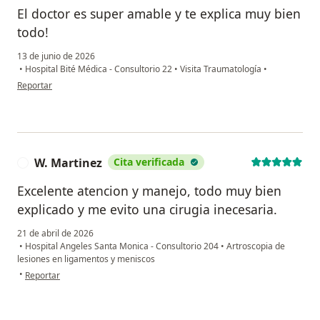
El doctor es super amable y te explica muy bien
todo!
13 de junio de 2026
•
Hospital Bité Médica - Consultorio 22
•
Visita Traumatología
•
en opinión del usuario LL
Reportar
W. Martinez
Cita verificada
W
Excelente atencion y manejo, todo muy bien
explicado y me evito una cirugia inecesaria.
21 de abril de 2026
•
Hospital Angeles Santa Monica - Consultorio 204
•
Artroscopia de
lesiones en ligamentos y meniscos
en opinión del usuario W. Martinez
•
Reportar