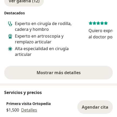
Ver galería (12)
Destacados
Experto en cirugía de rodilla,
cadera y hombro
Quiero expres
Experto en artroscopia y
al doctor por 
remplazo articular
y profesional
Alta especialidad en cirugía
consulta me b
articular
siempre fue a
empático. Se t
Mostrar más detalles
sobre la experiencia
Servicios y precios
Primera visita Ortopedia
Agendar cita
$1,500
Detalles