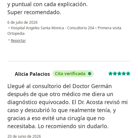
y puntual con cada explicación.
Super recomendado.
6 de julio de 2026
•
Hospital Angeles Santa Monica - Consultorio 204
•
Primera visita
Ortopedia
en opinión del usuario Miguel Angel Ramirez
•
Reportar
Alicia Palacios
Cita verificada
A
Llegué al consultorio del Doctor Germán
después de que otro médico me diera un
diagnóstico equivocado. El Dr. Acosta revisó mi
caso y descubrió lo que realmente tenía, y
gracias a eso evité una cirugía que no
necesitaba. Lo recomiendo sin dudarlo.
20 de junio de 2026