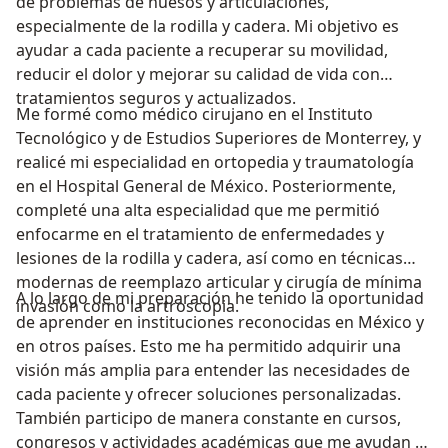
de problemas de huesos y articulaciones,
especialmente de la rodilla y cadera. Mi objetivo es
ayudar a cada paciente a recuperar su movilidad,
reducir el dolor y mejorar su calidad de vida con
tratamientos seguros y actualizados.
Me formé como médico cirujano en el Instituto
Tecnológico y de Estudios Superiores de Monterrey, y
realicé mi especialidad en ortopedia y traumatología
en el Hospital General de México. Posteriormente,
completé una alta especialidad que me permitió
enfocarme en el tratamiento de enfermedades y
lesiones de la rodilla y cadera, así como en técnicas
modernas de reemplazo articular y cirugía de mínima
A lo largo de mi preparación he tenido la oportunidad
invasión como la artroscopia.
de aprender en instituciones reconocidas en México y
en otros países. Esto me ha permitido adquirir una
visión más amplia para entender las necesidades de
cada paciente y ofrecer soluciones personalizadas.
También participo de manera constante en cursos,
congresos y actividades académicas que me ayudan a