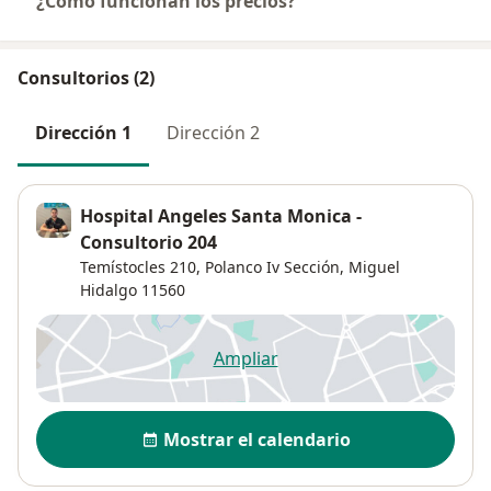
¿Cómo funcionan los precios?
Consultorios (2)
Dirección 1
Dirección 2
Hospital Angeles Santa Monica -
Consultorio 204
Temístocles 210,
Polanco Iv Sección
,
Miguel
Hidalgo
11560
Ampliar
se abre en una nueva pestañ
Disponibilidad
Mostrar el calendario