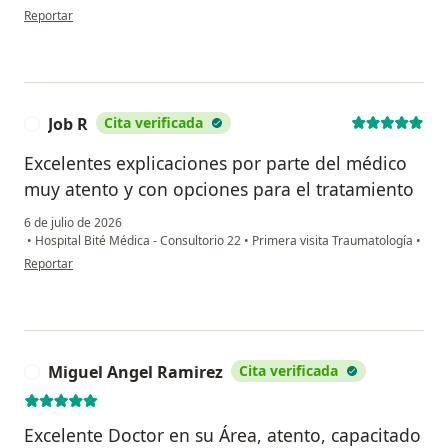
en opinión del usuario Marycarmen Salazar
Reportar
Job R
Cita verificada
J
Excelentes explicaciones por parte del médico
muy atento y con opciones para el tratamiento
6 de julio de 2026
•
Hospital Bité Médica - Consultorio 22
•
Primera visita Traumatología
•
en opinión del usuario Job R
Reportar
Miguel Angel Ramirez
Cita verificada
M
Excelente Doctor en su Área, atento, capacitado