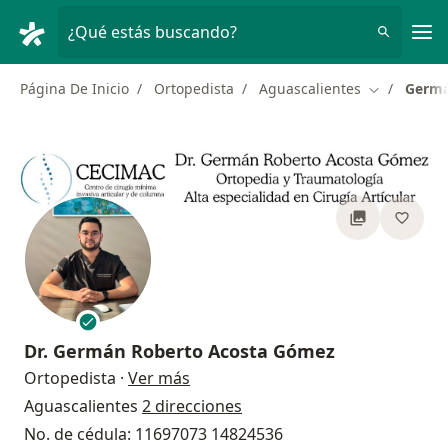
Men
¿Qué estás buscando?
Página De Inicio
Ortopedista
Aguascalientes
Germá
Cambiar de
Dr.
Germán Roberto Acosta Gómez
sobre las especializaciones
Ortopedista
·
Ver más
Aguascalientes
2 direcciones
No. de cédula: 11697073 14824536