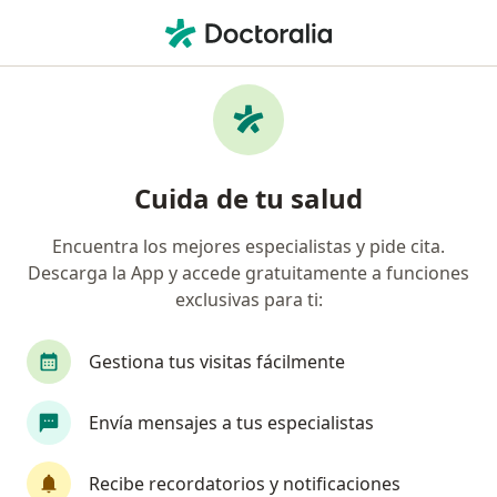
Men
Ortopedista • Colonia Irrigación, Miguel Hidalgo, CDMX
Filtros
Seguro
Mapa
Ortopedistas en Colonia Irrigación, Miguel
Cuida de tu salud
Hidalgo
Encuentra los mejores especialistas y pide cita.
Descarga la App y accede gratuitamente a funciones
exclusivas para ti:
Gestiona tus visitas fácilmente
Envía mensajes a tus especialistas
Dr. Hector Niño Ortega
·
Ver más
Ortopedista, Traumatólogo
Recibe recordatorios y notificaciones
8 opiniones