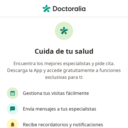
Men
Síndrome Nefrótico • Mérida, Yucatán
Filtros
• 1
Seguro
Mapa
Especialistas en Síndrome nefrótico en
Cuida de tu salud
Mérida
Encuentra los mejores especialistas y pide cita.
Descarga la App y accede gratuitamente a funciones
¿Qué especialidad estás buscando?
exclusivas para ti:
Nefrólogo
Internista
Pediatra
Diabe
Gestiona tus visitas fácilmente
Envía mensajes a tus especialistas
Recibe recordatorios y notificaciones