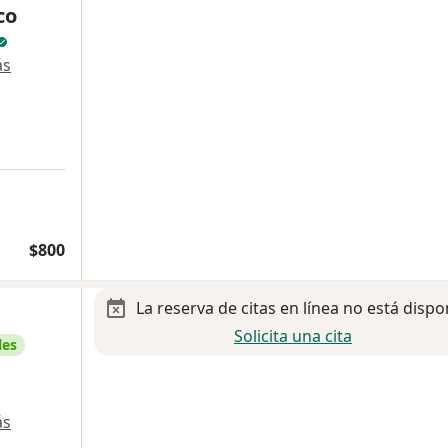
co
ás
$800
La reserva de citas en línea no está dispo
Solicita una cita
les
ás