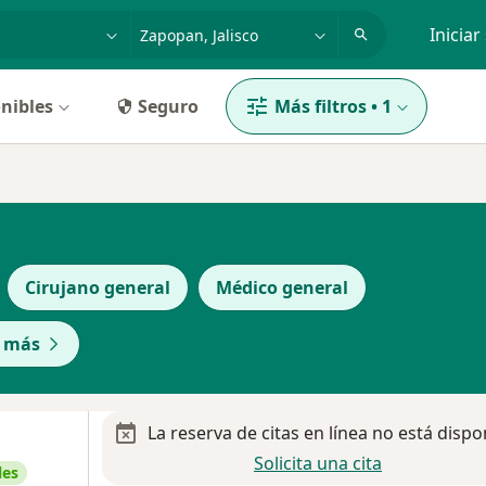
dad, enfermedad o nombre
p. ej. Guadalajara
Iniciar
nibles
Seguro
Más filtros
•
1
Cirujano general
Médico general
r más
La reserva de citas en línea no está dispo
Solicita una cita
les