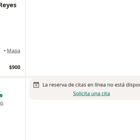
 Reyes
Zapopan
•
Mapa
$900
La reserva de citas en línea no está dispo
Solicita una cita
ás