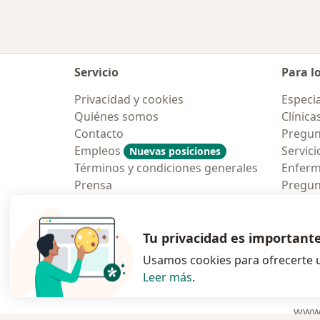
Servicio
Para l
Privacidad y cookies
Especia
Quiénes somos
Clínica
Contacto
Pregun
Empleos
Servici
Nuevas posiciones
Términos y condiciones generales
Enfer
Prensa
Pregun
Aplicac
Blog p
Tu privacidad es important
Usamos cookies para ofrecerte u
Leer más
.
se abre en una n
se abre 
s
Polska
,
Türkiye
,
España
,
www.