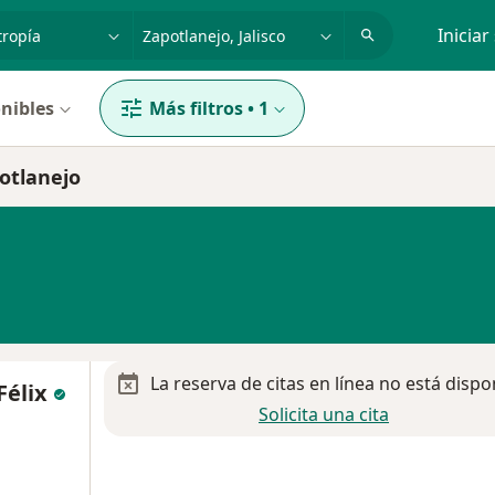
dad, enfermedad o nombre
p. ej. Guadalajara
Iniciar
nibles
Más filtros
•
1
otlanejo
La reserva de citas en línea no está dispo
Félix
Solicita una cita