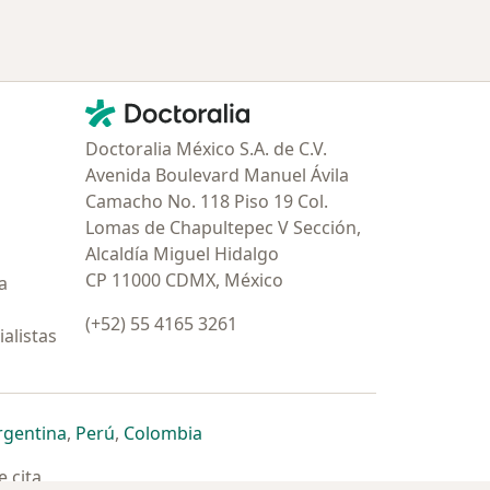
Contacto
Doctoralia - Página de inicio
Doctoralia México S.A. de C.V.
Avenida Boulevard Manuel Ávila
Camacho No. 118 Piso 19 Col.
Lomas de Chapultepec V Sección,
Alcaldía Miguel Hidalgo
CP 11000 CDMX, México
a
(+52) 55 4165 3261
alistas
estaña
 nueva pestaña
n una nueva pestaña
 abre en una nueva pestaña
se abre en una nueva pestaña
se abre en una nueva pestaña
se abre en una nueva pestaña
rgentina
,
Perú
,
Colombia
 cita