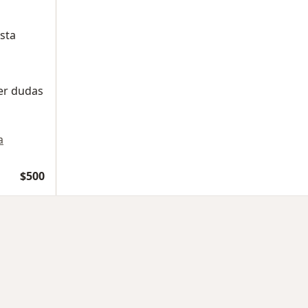
sta
M
ver dudas
a
$500