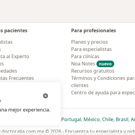
os pacientes
Para profesionales
listas
Planes y precios
s
Para especialistas
ta al Experto
Para clínicas
os
Noa Notes
nuevo
medades
Recursos gratuitos
tas Frecuentes
Términos y Condiciones par
ión para móvil
clientes
ara pacientes
Centro de ayuda para especi
e
na mejor experiencia.
ueva pestaña
en una nueva pestaña
e abre en una nueva pestaña
se abre en una nueva pestaña
se abre en una nueva pestaña
se abre en una nueva pestaña
se abre en una nueva p
se abre en una
se abre e
se
Italia
,
Deutschland
,
Česko
,
Portugal
,
México
,
Chile
,
Brasil
,
A
doctoralia.com.mx © 2026 - Encuentra tu especialista y pide