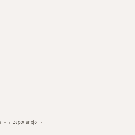
rcanas a Zapotlanejo
a
Zapotlanejo
Cambiar de ciudad
Cambiar de ciudad