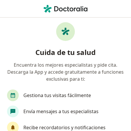
Men
Fracturas Por Compresión O Aplastamiento Vertebral • Monterrey, Nuevo Léon
Filtros
• 1
Seguro
Mapa
Especialistas en Fracturas por compresión o
Cuida de tu salud
aplastamiento vertebral en Monterrey
Encuentra los mejores especialistas y pide cita.
Descarga la App y accede gratuitamente a funciones
¿Qué especialidad estás buscando?
exclusivas para ti:
Traumatólogo
Ortopedista
Anestesiólogo
Gestiona tus visitas fácilmente
Envía mensajes a tus especialistas
Recibe recordatorios y notificaciones