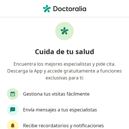
Men
Estenosis Raquídea • Guadalajara, Jalisco
Filtros
• 1
Seguro
Mapa
Especialistas en Estenosis raquídea en
Cuida de tu salud
Guadalajara
Encuentra los mejores especialistas y pide cita.
Descarga la App y accede gratuitamente a funciones
¿Qué especialidad estás buscando?
exclusivas para ti:
Ortopedista
Traumatólogo
Médico gener
Gestiona tus visitas fácilmente
Envía mensajes a tus especialistas
Recibe recordatorios y notificaciones