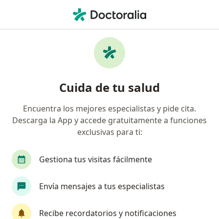
Men
Enfermedad De Graves • Cancun, Quintana Roo
Filtros
• 1
Seguro
Mapa
Especialistas en Enfermedad de Graves en
Cuida de tu salud
Cancun
Encuentra los mejores especialistas y pide cita.
Descarga la App y accede gratuitamente a funciones
¿Qué especialidad estás buscando?
exclusivas para ti:
Internista
Endocrinólogo
Acupuntor
Gestiona tus visitas fácilmente
Envía mensajes a tus especialistas
Recibe recordatorios y notificaciones