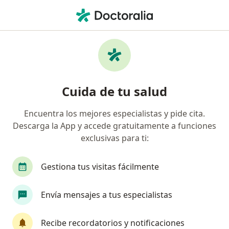
Men
Dolor En La Inserción Del Talón • Toluca, México
Filtros
• 1
Seguro
Mapa
Especialistas en Dolor en la inserción del
Cuida de tu salud
talón en Toluca
Encuentra los mejores especialistas y pide cita.
Descarga la App y accede gratuitamente a funciones
¿Qué especialidad estás buscando?
exclusivas para ti:
Fisioterapeuta
Ortopedista
Traumatólog
Gestiona tus visitas fácilmente
Envía mensajes a tus especialistas
Recibe recordatorios y notificaciones