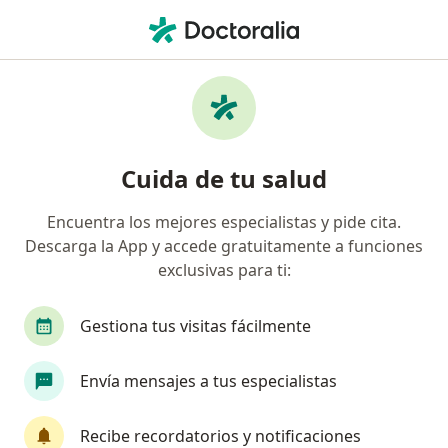
Men
Dolor En La Inserción Del Talón • Manzanillo, Colima
Filtros
• 1
Mapa
Especialistas en Dolor en la inserción del
Cuida de tu salud
talón en Manzanillo
Encuentra los mejores especialistas y pide cita.
Descarga la App y accede gratuitamente a funciones
¿Qué especialidad estás buscando?
exclusivas para ti:
Ortopedista
Traumatólogo
Cirujano gene
Gestiona tus visitas fácilmente
Envía mensajes a tus especialistas
Recibe recordatorios y notificaciones