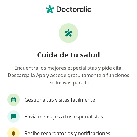
Men
Fracturas • Manzanillo, Colima
Filtros
• 1
Mapa
Especialistas en Fracturas en Manzanillo
Cuida de tu salud
Encuentra los mejores especialistas y pide cita.
¿Qué especialidad estás buscando?
Descarga la App y accede gratuitamente a funciones
Ortopedista
Traumatólogo
Cirujano gene
exclusivas para ti:
Gestiona tus visitas fácilmente
Envía mensajes a tus especialistas
Recibe recordatorios y notificaciones