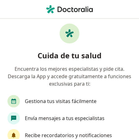
Men
Diabetes Gestacional • Mazatlan, Sinaloa
Filtros
• 1
Seguro
Mapa
Especialistas en Diabetes gestacional en
Cuida de tu salud
Mazatlan
Encuentra los mejores especialistas y pide cita.
Descarga la App y accede gratuitamente a funciones
¿Qué especialidad estás buscando?
exclusivas para ti:
Ginecólogo
Nutriólogo clínico
Médico gen
Gestiona tus visitas fácilmente
Envía mensajes a tus especialistas
Recibe recordatorios y notificaciones