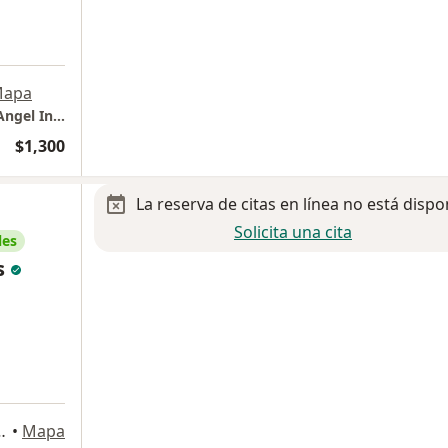
apa
Consultorio 319, Torre de Consultorios San Angel Inn HMG Coyoacán
$1,300
La reserva de citas en línea no está dispo
Solicita una cita
les
s
S, Magdalena Contreras
•
Mapa