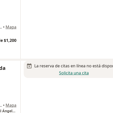
gel de Quevedo 1144, Coyoacán
•
Mapa
e $1,200
La reserva de citas en línea no está dispo
ada
Solicita una cita
a 1055s, Magdalena Contreras
•
Mapa
Gabinete de Córnea y Oftalmología. Hospital Ángeles del Pedregal