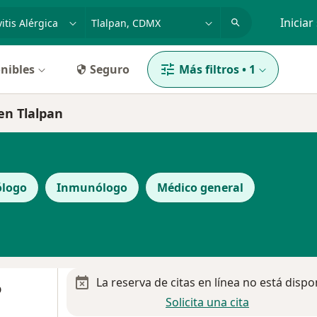
dad, enfermedad o nombre
p. ej. Guadalajara
Iniciar
nibles
Seguro
Más filtros
•
1
 en Tlalpan
ólogo
Inmunólogo
Médico general
La reserva de citas en línea no está dispo
o
Solicita una cita