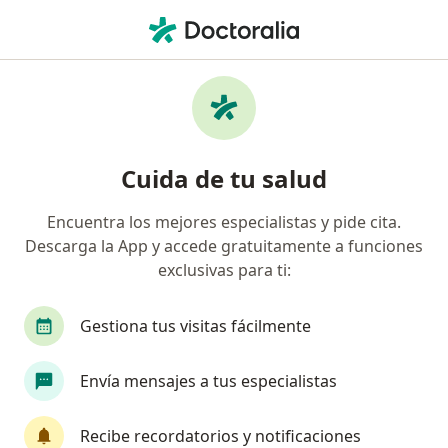
Men
Comportamiento Psicótico • Iztapalapa, CDMX
Filtros
• 1
Seguro
Mapa
Especialistas en Comportamiento psicótico
Cuida de tu salud
en Iztapalapa
Encuentra los mejores especialistas y pide cita.
Descarga la App y accede gratuitamente a funciones
¿Qué especialidad estás buscando?
exclusivas para ti:
Psicólogo
Psiquiatra
Médico general
Gestiona tus visitas fácilmente
Envía mensajes a tus especialistas
Recibe recordatorios y notificaciones