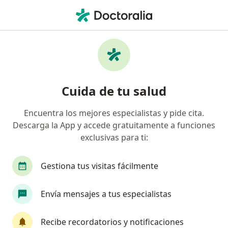
Men
Colitits Ulcerativa • León, Guanajuato
Filtros
• 1
Seguro
Mapa
Especialistas en Colitits ulcerativa en León
Cuida de tu salud
Encuentra los mejores especialistas y pide cita.
¿Qué especialidad estás buscando?
Descarga la App y accede gratuitamente a funciones
Cirujano general
Gastroenterólogo
Endos
exclusivas para ti:
Gestiona tus visitas fácilmente
Envía mensajes a tus especialistas
Recibe recordatorios y notificaciones