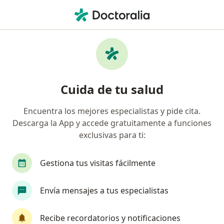
Men
Codependencia • Guadalupe, Nuevo Léon
Filtros
• 1
Seguro
Mapa
Especialistas en Codependencia en
Cuida de tu salud
Guadalupe
Encuentra los mejores especialistas y pide cita.
Descarga la App y accede gratuitamente a funciones
¿Qué especialidad estás buscando?
exclusivas para ti:
Psicólogo
Sexólogo
Psicoanalista
Ps
Gestiona tus visitas fácilmente
Envía mensajes a tus especialistas
Recibe recordatorios y notificaciones