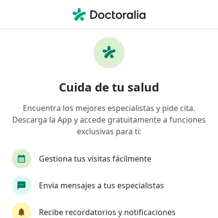
Men
Cáncer Del Estómago • Hermosillo, Sonora
Filtros
• 1
Seguro
Mapa
Especialistas en Cáncer del estómago en
Cuida de tu salud
Hermosillo
Encuentra los mejores especialistas y pide cita.
Descarga la App y accede gratuitamente a funciones
¿Qué especialidad estás buscando?
exclusivas para ti:
Cirujano general
Oncólogo médico
Ciruj
Gestiona tus visitas fácilmente
Envía mensajes a tus especialistas
Recibe recordatorios y notificaciones