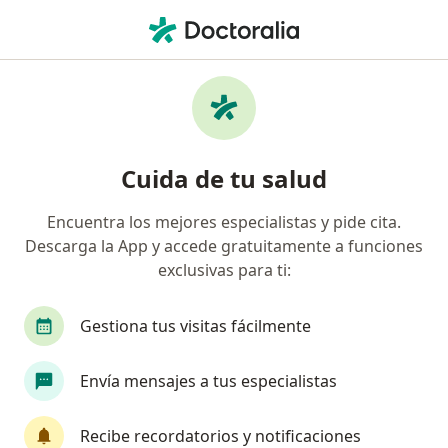
Men
Cáncer De Esófago • Tijuana, Baja California
Filtros
• 1
Seguro
Mapa
Especialistas en Cáncer de esófago en
Cuida de tu salud
Tijuana
Encuentra los mejores especialistas y pide cita.
Descarga la App y accede gratuitamente a funciones
¿Qué especialidad estás buscando?
exclusivas para ti:
Endoscopista
Cirujano general
Gastroent
Gestiona tus visitas fácilmente
Envía mensajes a tus especialistas
Recibe recordatorios y notificaciones