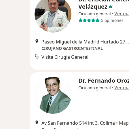
Velázquez
·
Ver m
Cirujano general
5 opiniones
Paseo Miguel de la Madrid Hurtado 271, Villa de Alvarez
CIRUJANO GASTROINTESTINAL
Visita Cirugía General
Dr. Fernando Oro
·
Ver m
Cirujano general
Av San Fernando 514 int 3, Colima
•
Map