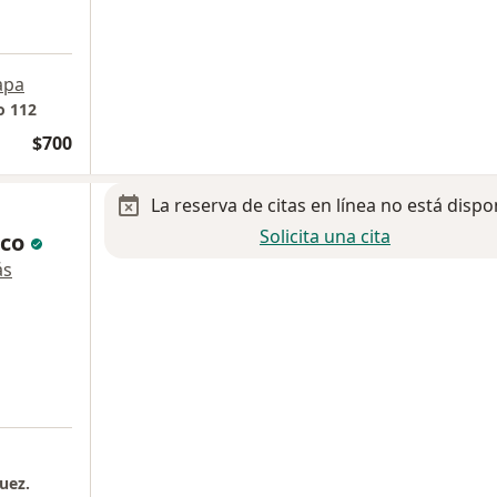
apa
o 112
$700
La reserva de citas en línea no está dispo
Solicita una cita
zco
ás
uez.