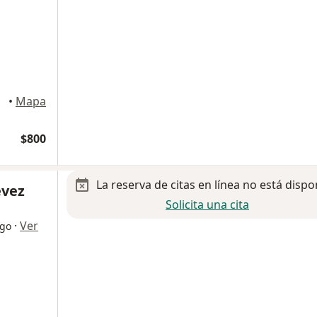
•
Mapa
$800
La reserva de citas en línea no está dispo
évez
Solicita una cita
·
Ver
ogo