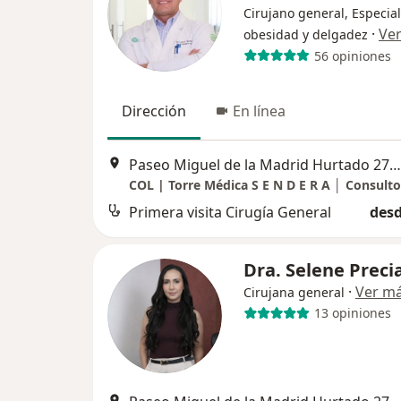
Cirujano general, Especial
·
Ve
obesidad y delgadez
56 opiniones
Dirección
En línea
Paseo Miguel de la Madrid Hurtado 271, Villa de Alvarez
COL | Torre Médica S E N D E R A │ Consulto
Primera visita Cirugía General
desd
Dra. Selene Prec
·
Ver m
Cirujana general
13 opiniones