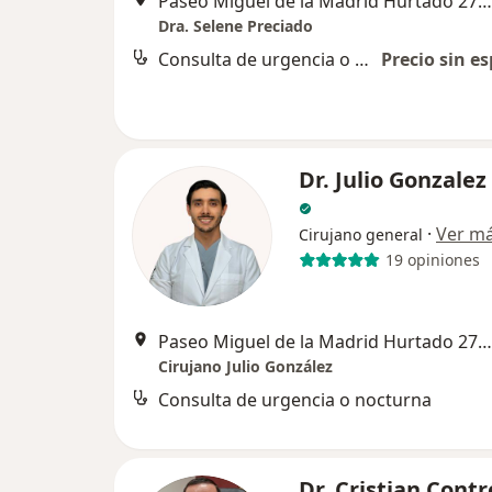
Paseo Miguel de la Madrid Hurtado 271, Villa de Alvarez
Dra. Selene Preciado
Consulta de urgencia o nocturna
Precio sin es
Dr. Julio Gonzalez
·
Ver m
Cirujano general
19 opiniones
Paseo Miguel de la Madrid Hurtado 271, Colima
Cirujano Julio González
Consulta de urgencia o nocturna
Dr. Cristian Contr