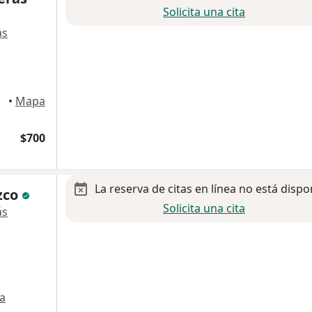
Solicita una cita
ás
•
Mapa
$700
La reserva de citas en línea no está dispo
zco
Solicita una cita
ás
a