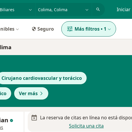
dad, enfermedad o nombre
p. ej. Guadalajara
Iniciar
nibles
Seguro
Más filtros
•
1
olima
Cirujano cardiovascular y torácico
ico
Ver más
La reserva de citas en línea no está dispo
rian
Solicita una cita
ás